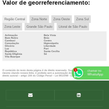
Valor de georreferenciamento:
Região Central
Zona Norte
Zona Oeste
Zona Sul
Zona Leste
Grande São Paulo
Litoral de São Paulo
Aclimação
Bela Vista
Bom Retiro
Brás
Cambuci
Centro
Consolação
Higienópolis
Glicério
Liberdade
Luz
Pari
República
Santa Cecília
Santa Efigênia
Sé
Vila Buarque
O conteúdo do texto desta página é de direito reservado. Sua reprodução, parcial ou total,
chamar no
mesmo citando nossos links, é proibida sem a autorização do autor. Crime de violação de
WhatsApp
direito autoral – artigo 184 do Código Penal –
Lei 9610/98 - Lei de direitos autorais
.