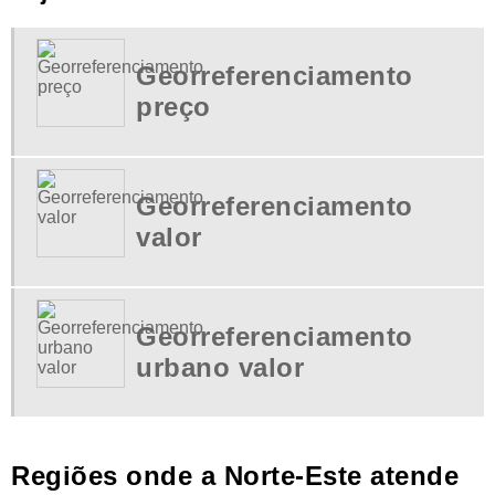
PROJETO AS BUILT VALOR
SERVIÇOS DE TOPOGRAFIA EM SP
SERVIÇOS DE TOPOGRAFIA PREÇOS
Georreferenciamento
SERVIÇOS TOPOGRAFICOS
preço
SERVIÇOS TOPOGRAFICOS EM SP
VALOR DE GEORREFERENCIAMENTO
Georreferenciamento
valor
Georreferenciamento
urbano valor
Regiões onde a Norte-Este atende