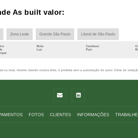
de As built valor:
Zona Leste
Grande São Paulo
Litoral de São Paulo
iro
Brás
Cambuci
C
de
Luz
Pari
R
arque
l ou total, mesmo citando nossos links, é proibida sem a autorização do autor. Crime de violaçã
PAMENTOS
FOTOS
CLIENTES
INFORMAÇÕES
TRABALHE