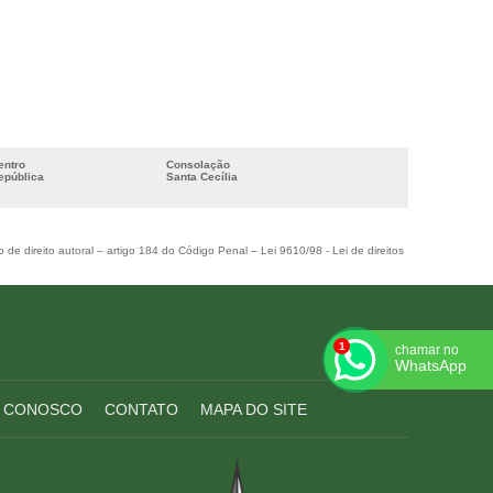
entro
Consolação
epública
Santa Cecília
o de direito autoral – artigo 184 do Código Penal –
Lei 9610/98 - Lei de direitos
chamar no
WhatsApp
 CONOSCO
CONTATO
MAPA DO SITE