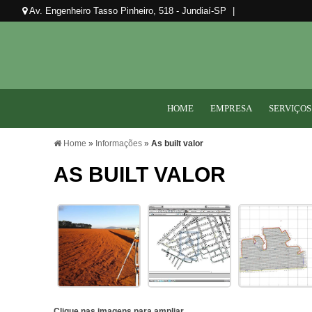
Av. Engenheiro Tasso Pinheiro, 518 - Jundiaí-SP
|
HOME
EMPRESA
SERVIÇOS
Home
»
Informações
»
As built valor
AS BUILT VALOR
Clique nas imagens para ampliar