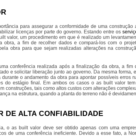
OR
ortância para assegurar a conformidade de uma construção 
bilizar licenças por parte do governo. Estando entre os
serviç
ilt valor
, um procedimento em que é realizado um levantamen
a obra, a fim de recolher dados e compará-los com o projet
ela obra para que sejam realizadas alterações na construçã
uma conferência realizada após a finalização da obra, a fim 
ado e solicitar liberação junto ao governo. Da mesma forma, e
ia durante o andamento da obra para apontar possíveis erros n
tes do estágio final. Em ambos os casos o
as built valor
tem
 em construções, tais como altos custos com alterações complex
rança na estrutura, quando a planta do terreno não é devidamen
 DE ALTA CONFIABILIDADE
ia, o
as built valor
deve ser obtido apenas com uma empre
cos de uma conferência ineficiente. Devido a esse fato, a Nor