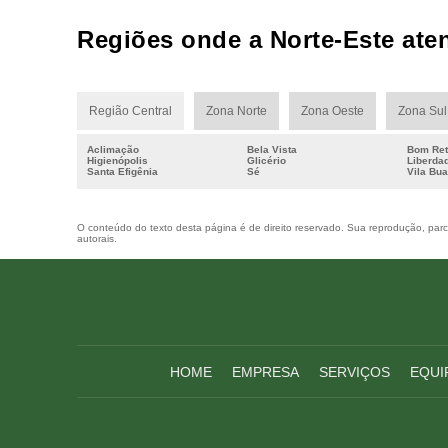
Regiões onde a Norte-Este aten
Região Central
Zona Norte
Zona Oeste
Zona Sul
Aclimação
Bela Vista
Bom Ret
Higienópolis
Glicério
Liberda
Santa Efigênia
Sé
Vila Bu
O conteúdo do texto desta página é de direito reservado. Sua reprodução, parcia
autorais
.
HOME
EMPRESA
SERVIÇOS
EQUI