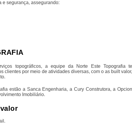
a e segurança, assegurando:
GRAFIA
iços topográficos, a equipe da Norte Este Topografia t
s clientes por meio de atividades diversas, com o
as built valor
to.
rafia estão a Sanca Engenharia, a Cury Construtora, a Opcion
lvimento Imobiliário.
 valor
il.